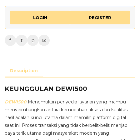
LOGIN
REGISTER
f
t
p
✉
Description
KEUNGGULAN DEWI500
DEWI500
Menemukan penyedia layanan yang mampu
menyeimbangkan antara kemudahan akses dan kualitas
hasil adalah kunci utama dalam memilih platform digital
saat ini. Proses transaksi yang tidak berbelit-belit menjadi
daya tarik utama bagi masyarakat modern yang